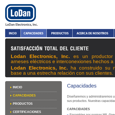
Lodan Electronics, Inc.
es un productor
arneses eléctricos e interconexiones hechos a
Lodan Electronics, Inc.
ha construido su 
base a una estrecha relación con sus clientes.
Capacidades
INICIO
CAPACIDADES
Diseñaremos y administraremos un
sus productos. Nuestras capacidad
PRODUCTOS
CAPACIDADES
CERTIFICACIONES
Ensambles por normas MIL-Spe