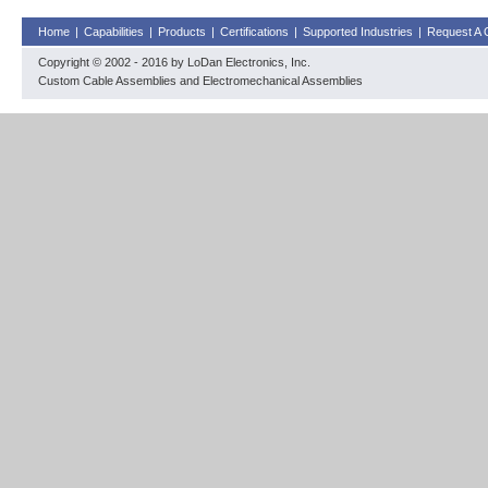
Home
|
Capabilities
|
Products
|
Certifications
|
Supported Industries
|
Request A 
Copyright © 2002 - 2016 by LoDan Electronics, Inc.
Custom Cable Assemblies and Electromechanical Assemblies